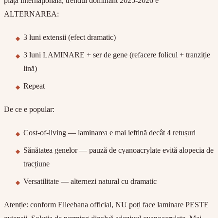
piața internațională, trendul dominant 2025-2026 e
ALTERNAREA:
3 luni extensii (efect dramatic)
3 luni LAMINARE + ser de gene (refacere folicul + tranziție
lină)
Repeat
De ce e popular:
Cost-of-living — laminarea e mai ieftină decât 4 retușuri
Sănătatea genelor — pauză de cyanoacrylate evită alopecia de
tracțiune
Versatilitate — alternezi natural cu dramatic
Atenție: conform Elleebana official, NU poți face laminare PESTE