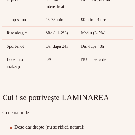
intensificat
Timp salon
45-75 min
90 min - 4 ore
Risc alergic
Mic (~1-2%)
Mediu (3-5%)
Sport/înot
Da, după 24h
Da, după 48h
Look „no
DA
NU — se vede
makeup"
Cui i se potrivește LAMINAREA
Gene naturale:
Dese dar drepte (nu se ridică natural)