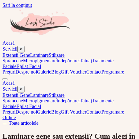
Sari la conținut
Acasă
Servicii
▾
Extensii Gene
Laminare
Stilizare
Sprâncene
Micropigmentare
Îndepărtare Tatuaj
Tratamente
Faciale
Epilat Facial
Prețuri
Despre noi
Galerie
Blog
Gift Voucher
Contact
Programare
Acasă
Servicii
▾
Extensii Gene
Laminare
Stilizare
Sprâncene
Micropigmentare
Îndepărtare Tatuaj
Tratamente
Faciale
Epilat Facial
Prețuri
Despre noi
Galerie
Blog
Gift Voucher
Contact
Programare
Online
← Toate articolele
Laminare gene sau extensii? Cum alegi în