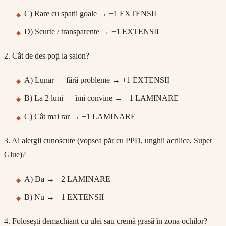
C) Rare cu spații goale → +1 EXTENSII
D) Scurte / transparente → +1 EXTENSII
2. Cât de des poți la salon?
A) Lunar — fără probleme → +1 EXTENSII
B) La 2 luni — îmi convine → +1 LAMINARE
C) Cât mai rar → +1 LAMINARE
3. Ai alergii cunoscute (vopsea păr cu PPD, unghii acrilice, Super
Glue)?
A) Da → +2 LAMINARE
B) Nu → +1 EXTENSII
4. Folosești demachiant cu ulei sau cremă grasă în zona ochilor?