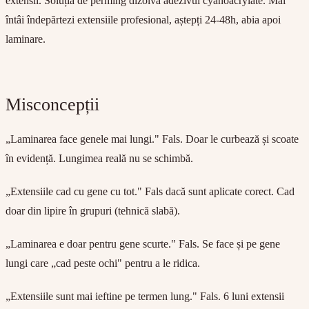
extensii. Soluția de perming dizolvă adezivul cyanoacrylate. Mai
întâi îndepărtezi extensiile profesional, aștepți 24-48h, abia apoi
laminare.
Misconcepții
„Laminarea face genele mai lungi." Fals. Doar le curbează și scoate
în evidență. Lungimea reală nu se schimbă.
„Extensiile cad cu gene cu tot." Fals dacă sunt aplicate corect. Cad
doar din lipire în grupuri (tehnică slabă).
„Laminarea e doar pentru gene scurte." Fals. Se face și pe gene
lungi care „cad peste ochi" pentru a le ridica.
„Extensiile sunt mai ieftine pe termen lung." Fals. 6 luni extensii