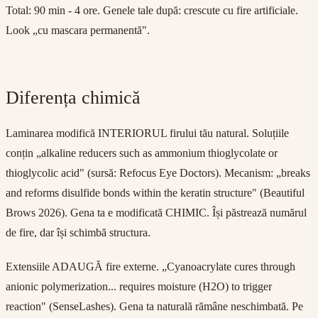
Total: 90 min - 4 ore. Genele tale după: crescute cu fire artificiale.
Look „cu mascara permanentă".
Diferența chimică
Laminarea modifică INTERIORUL firului tău natural. Soluțiile
conțin „alkaline reducers such as ammonium thioglycolate or
thioglycolic acid" (sursă: Refocus Eye Doctors). Mecanism: „breaks
and reforms disulfide bonds within the keratin structure" (Beautiful
Brows 2026). Gena ta e modificată CHIMIC. Își păstrează numărul
de fire, dar își schimbă structura.
Extensiile ADAUGĂ fire externe. „Cyanoacrylate cures through
anionic polymerization... requires moisture (H2O) to trigger
reaction" (SenseLashes). Gena ta naturală rămâne neschimbată. Pe