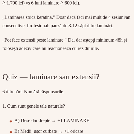
(~1.700 lei) vs 6 luni laminare (~600 lei).
„Laminarea strică keratina." Doar dacă faci mai mult de 4 sesiuni/an
consecutive. Profesional: pauză de 8-12 săpt între laminări.
„Pot face extensii peste laminare." Da, dar aștepți minimum 48h și
folosești adeziv care nu reacționează cu reziduurile.
Quiz — laminare sau extensii?
6 întrebări. Numără răspunsurile.
1. Cum sunt genele tale naturale?
A) Dese dar drepte → +1 LAMINARE
B) Medii, ușor curbate → +1 oricare