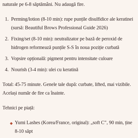
naturale pe 6-8 săptămâni. Nu adaugă fire.
Perming/lotion (8-10 min):
rupe punțile disulfidice ale keratinei
(sursă: Beautiful Brows Professional Guide 2026)
Fixing/set (8-10 min):
neutralizator pe bază de peroxid de
hidrogen reformează punțile S-S în noua poziție curbată
Vopsire opțională:
pigment pentru intensitate culoare
Nourish (3-4 min):
ulei cu keratină
Total: 45-75 minute. Genele tale după: curbate, lifted, mai vizibile.
Același număr de fire ca înainte.
Tehnici pe piață:
Yumi Lashes (Korea/France, original): „soft C", 90 min, ține
8-10 săpt