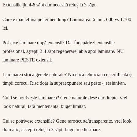
Extensiile țin 4-6 săpt dar necesită retuș la 3 săpt.
Care e mai ieftină pe termen lung?
Laminarea. 6 luni: 600 vs 1.700
lei.
Pot face laminare după extensii?
Da. Îndepărtezi extensiile
profesional, aștepți 2-4 săpt regenerare, abia apoi laminare. NU
laminare PESTE extensii.
Laminarea strică genele naturale?
Nu dacă tehniciana e certificată și
timpii corecți. Risc doar la supraexpunere sau peste 4 sesiuni/an.
Cui i se potrivește laminarea?
Gene naturale dese dar drepte, vrei
look natural, fără mentenanță, buget limitat.
Cui se potrivesc extensiile?
Gene rare/scurte/transparente, vrei look
dramatic, accepți retuș la 3 săpt, buget mediu-mare.