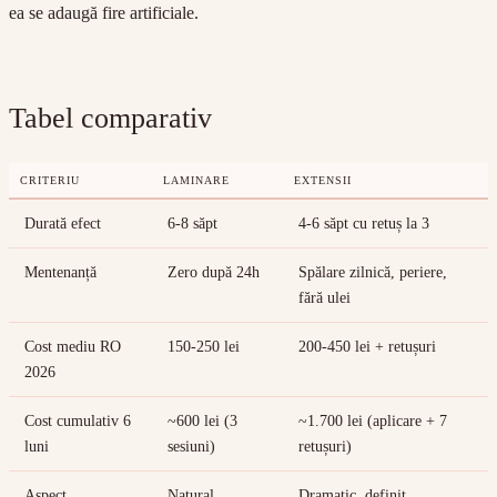
ea se adaugă fire artificiale.
Tabel comparativ
CRITERIU
LAMINARE
EXTENSII
Durată efect
6-8 săpt
4-6 săpt cu retuș la 3
Mentenanță
Zero după 24h
Spălare zilnică, periere,
fără ulei
Cost mediu RO
150-250 lei
200-450 lei + retușuri
2026
Cost cumulativ 6
~600 lei (3
~1.700 lei (aplicare + 7
luni
sesiuni)
retușuri)
Aspect
Natural
Dramatic, definit