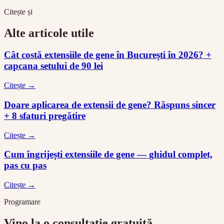
Citește și
Alte articole utile
Cât costă extensiile de gene în București în 2026? +
capcana setului de 90 lei
Citește →
Doare aplicarea de extensii de gene? Răspuns sincer
+ 8 sfaturi pregătire
Citește →
Cum îngrijești extensiile de gene — ghidul complet,
pas cu pas
Citește →
Programare
Vino la o consultație gratuită