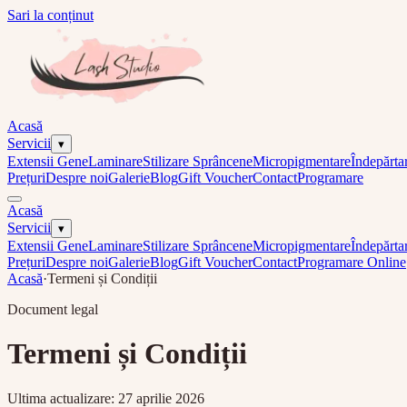
Sari la conținut
Acasă
Servicii
▾
Extensii Gene
Laminare
Stilizare Sprâncene
Micropigmentare
Îndepărta
Prețuri
Despre noi
Galerie
Blog
Gift Voucher
Contact
Programare
Acasă
Servicii
▾
Extensii Gene
Laminare
Stilizare Sprâncene
Micropigmentare
Îndepărta
Prețuri
Despre noi
Galerie
Blog
Gift Voucher
Contact
Programare Online
Acasă
·
Termeni și Condiții
Document legal
Termeni și Condiții
Ultima actualizare: 27 aprilie 2026