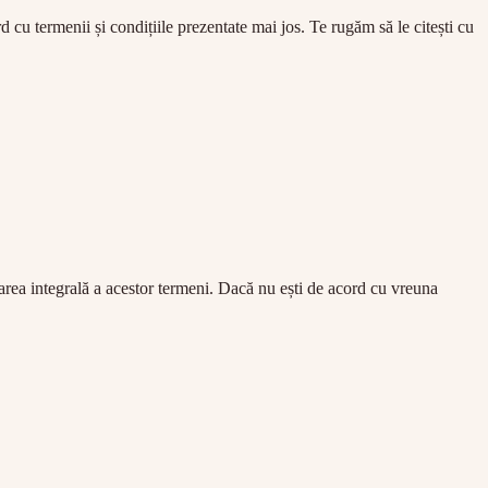
rd cu termenii și condițiile prezentate mai jos. Te rugăm să le citești cu
tarea integrală a acestor termeni. Dacă nu ești de acord cu vreuna