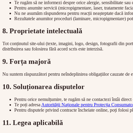
Te rugăm să ne informezi despre orice alergie, sensibilitate sau
Pentru anumite servicii (micropigmentare, laser, tratamente facial
Nu ne asumăm răspunderea pentru reacții neașteptate dacă inform
Rezultatele anumitor proceduri (laminare, micropigmentare) pot var
8. Proprietate intelectuală
Tot conținutul site-ului (texte, imagini, logo, design, fotografii din p
distribuirea sau folosirea fără acord scris este interzisă.
9. Forța majoră
Nu suntem răspunzători pentru neîndeplinirea obligațiilor cauzate de eve
10. Soluționarea disputelor
Pentru orice nemulțumire, te rugăm să ne contactezi întâi direc
Te poți adresa
Autorității Naționale pentru Protecția Consumat
Pentru disputele privind contracte încheiate online, poți folosi 
11. Legea aplicabilă