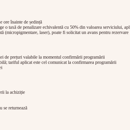
 ore înainte de ședință
ge o taxă de penalizare echivalentă cu 50% din valoarea serviciului, ap
ată (micropigmentare, laser), poate fi solicitat un avans pentru rezervare
stei de prețuri valabile la momentul confirmării programării
bilă; tariful aplicat este cel comunicat la confirmarea programării
ei
i la achiziție
 nu se returnează