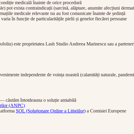
 condiție medicală înainte de orice procedură
e) pot exista contraindicații (sarcină, alăptare, anumite afecțiuni dermat
ațiile medicale relevante nu au fost comunicate înainte de ședință
ia în funcție de particularitățile pielii și genelor fiecărei persoane
ortofoliu) este proprietatea Lash Studio Andreea Marinescu sau a parteneri
nimente independente de voința noastră (calamități naturale, pandemii, înt
t — căutăm întotdeauna o soluție amiabilă
orilor (ANPC)
platforma
SOL (Soluționare Online a Litigiilor)
a Comisiei Europene