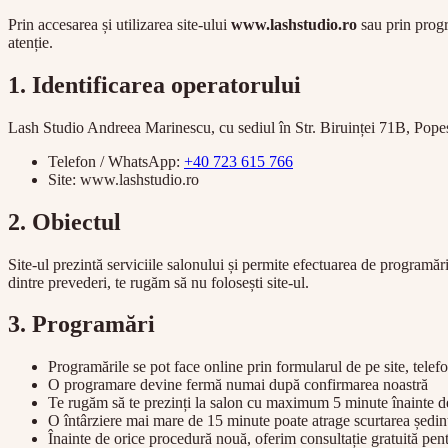
Prin accesarea și utilizarea site-ului
www.lashstudio.ro
sau prin prog
atenție.
1. Identificarea operatorului
Lash Studio Andreea Marinescu, cu sediul în Str. Biruinței 71B, Popeș
Telefon / WhatsApp:
+40 723 615 766
Site: www.lashstudio.ro
2. Obiectul
Site-ul prezintă serviciile salonului și permite efectuarea de programă
dintre prevederi, te rugăm să nu folosești site-ul.
3. Programări
Programările se pot face online prin formularul de pe site, tel
O programare devine fermă numai după confirmarea noastră
Te rugăm să te prezinți la salon cu maximum 5 minute înainte de 
O întârziere mai mare de 15 minute poate atrage scurtarea ședi
Înainte de orice procedură nouă, oferim consultație gratuită pent