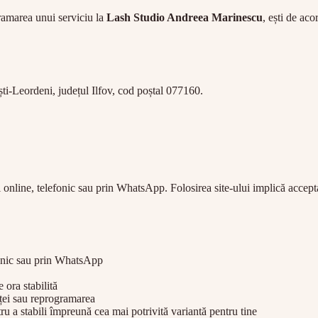
ramarea unui serviciu la
Lash Studio Andreea Marinescu
, ești de aco
ti-Leordeni, județul Ilfov, cod poștal 077160.
ri online, telefonic sau prin WhatsApp. Folosirea site-ului implică accep
efonic sau prin WhatsApp
ora stabilită
nței sau reprogramarea
ru a stabili împreună cea mai potrivită variantă pentru tine